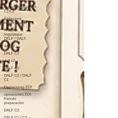
Approfondissement
C1/C2
Réflexions
linguistiques
Analyse
linguistique
DELF / DALF
dalf c2
DALF C2
dalf c2
DALF C2
DALF C2 / DALF
C1
Oposiciones EOI
oposiciones EOI
francés
preparación
DALF C2
DALF C1 / C2 –