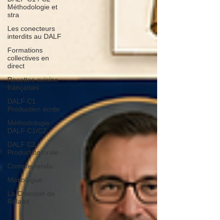
Méthodologie et
stra
Les conecteurs
interdits au DALF
Formations
collectives en
direct
Recettes cuisine
françaises
DALF C1
Production écrite
Méthodologie
DALF C1/C2
DALF C2
Production orale
Compte-rendu
Monologue
La Chanson de
Roland