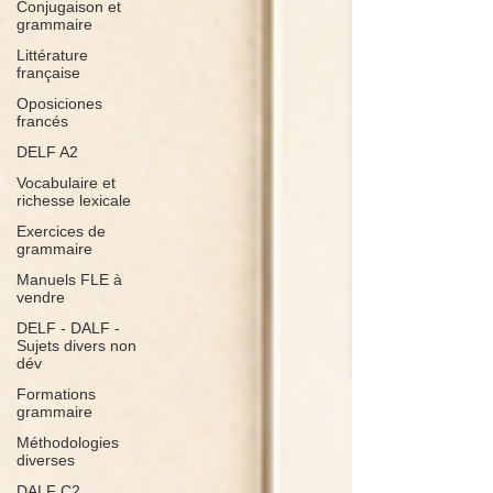
Conjugaison et
grammaire
Littérature
française
Oposiciones
francés
DELF A2
Vocabulaire et
richesse lexicale
Exercices de
grammaire
Manuels FLE à
vendre
DELF - DALF -
Sujets divers non
dév
Formations
grammaire
Méthodologies
diverses
DALF C2