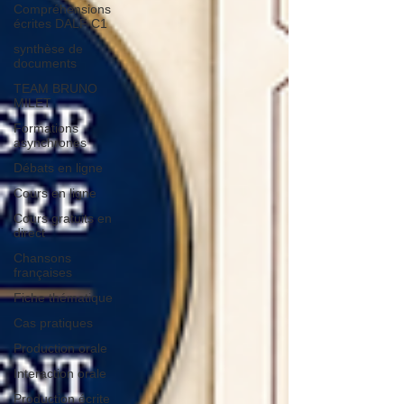
Compréhensions
écrites DALF C1
synthèse de
documents
TEAM BRUNO
MILET
Formations
asynchrones
Débats en ligne
Cours en ligne
Cours gratuits en
direct
Chansons
françaises
Fiche thématique
Cas pratiques
Production orale
Interaction orale
Production écrite