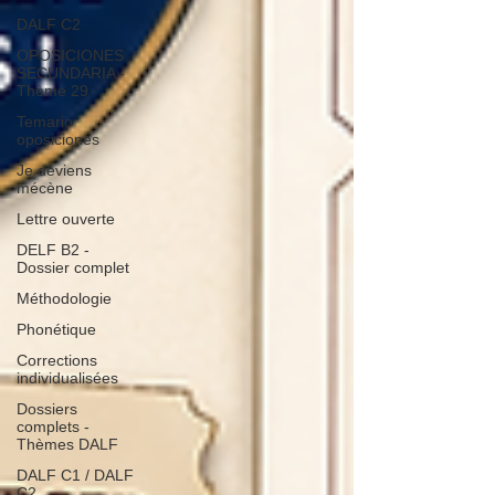
DALF C2
OPOSICIONES
SECUNDARIA -
Thème 29
Temario
oposiciones
Je deviens
mécène
Lettre ouverte
DELF B2 -
Dossier complet
Méthodologie
Phonétique
Corrections
individualisées
Dossiers
complets -
Thèmes DALF
DALF C1 / DALF
C2