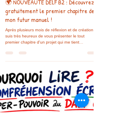
Bruno Milet
28 juin
3 min de lecture
🌍 NOUVEAUTÉ DELF B2 : Découvrez
gratuitement le premier chapitre de
mon futur manuel !
Après plusieurs mois de réflexion et de création, je
suis très heureux de vous présenter le tout
premier chapitre d'un projet qui me tient
particulièrement à cœur. Il ne s'agit pas d'une
simple liste de vocabulaire ni d'un recueil
d'exercices. J'ai imaginé une nouvelle manière de
préparer le DELF B2, en combinant une histoire
illustrée, du vocabulaire contextualisé, des
activités progressives et des entraînements
proches des épreuves officielles. 📚 Le thème de
ce premier cha