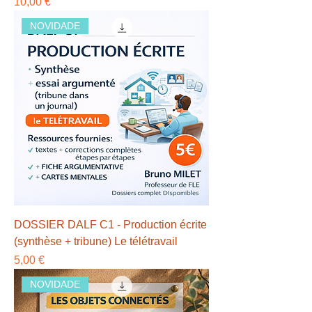
Preço
10,00 €
NOVIDADE
DOSSIER DALF C1 - Production écrite
(synthèse + tribune) Le télétravail
Preço
5,00 €
NOVIDADE