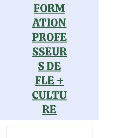
FORM
ATION
PROFE
SSEUR
S DE
FLE +
CULTU
RE