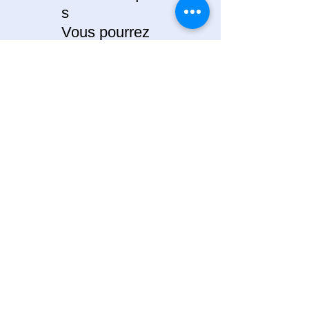
s
Vous pourrez
aussi proposer
vos propres
ressources
pour un
accompagnem
ent sur
mesure.
🧠
QUELLES
ACTIVITÉS ?
Vous
apprendrez à
créer des
activités pour :