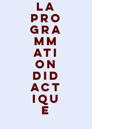
La
pro
gra
mm
ati
on
did
act
iqu
e