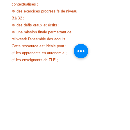
contextualisés ;
🌱 des exercices progressifs de niveau
B1/B2 ;
🌱 des défis oraux et écrits ;
🌱 une mission finale permettant de
réinvestir l'ensemble des acquis.
Cette ressource est idéale pour :
✅ les apprenants en autonomie ;
✅ les enseignants de FLE ;
✅ les cours particuliers ;
✅ les ateliers de conversation ;
✅ la préparation au DELF B1 et au DELF
B2.
Informations
📄 Format : PDF couleur
📚 10 planches pédagogiques illustrées
🎯 Niveau : B1/B2
💻 Téléchargement immédiat
💶
Prix : 5 €