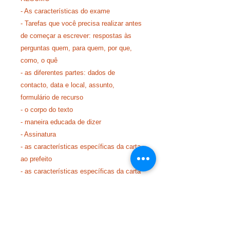
- As características do exame
- Tarefas que você precisa realizar antes
de começar a escrever: respostas às
perguntas quem, para quem, por que,
como, o quê
- as diferentes partes: dados de
contacto, data e local, assunto,
formulário de recurso
- o corpo do texto
- maneira educada de dizer
- Assinatura
- as características específicas da carta
ao prefeito
- as características específicas da carta
de reclamação administrativa
- as características específicas da carta
ao diretor da escola
- dois assuntos de cartas formais