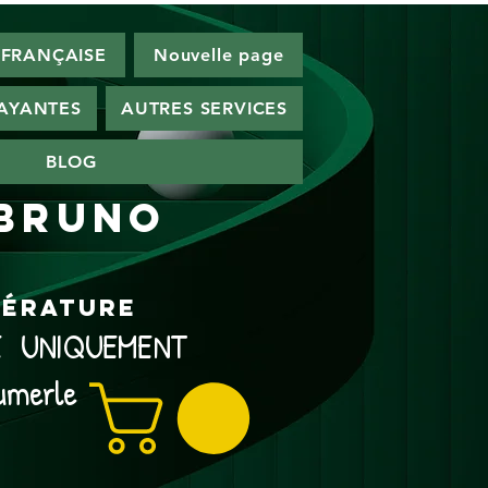
 FRANÇAISE
Nouvelle page
PAYANTES
AUTRES SERVICES
BLOG
 Bruno
ttérature
NE UNIQUEMENT
umerle