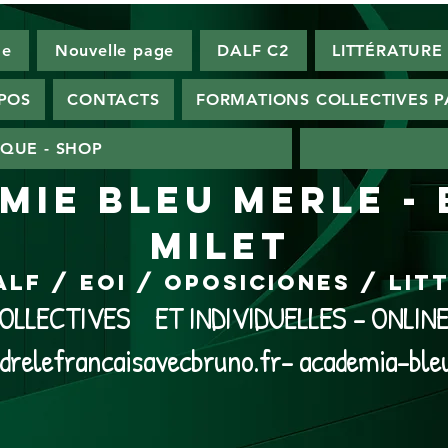
ge
Nouvelle page
DALF C2
LITTÉRATURE
SPOS
CONTACTS
FORMATIONS COLLECTIVES 
QUE - SHOP
MIE BLEU MERLE -
MILET
ALF / EOI / Oposiciones / Li
LLECTIVES ET INDIVIDUELLES - ONLI
drelefrancaisavecbruno.fr- academia-ble