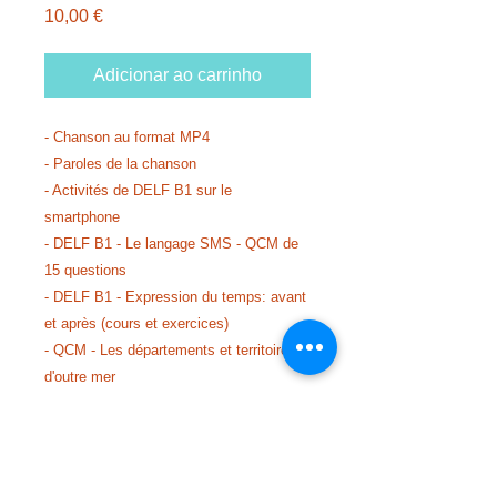
Preço
10,00 €
Adicionar ao carrinho
- Chanson au format MP4
- Paroles de la chanson
- Activités de DELF B1 sur le
smartphone
- DELF B1 - Le langage SMS - QCM de
15 questions
- DELF B1 - Expression du temps: avant
et après (cours et exercices)
- QCM - Les départements et territoires
d'outre mer
- Le smartphone: avantages et
inconvénients (fiche argumentative)
- Soprano et Chanson MOn précieux:
QCM de compréhension et de culture