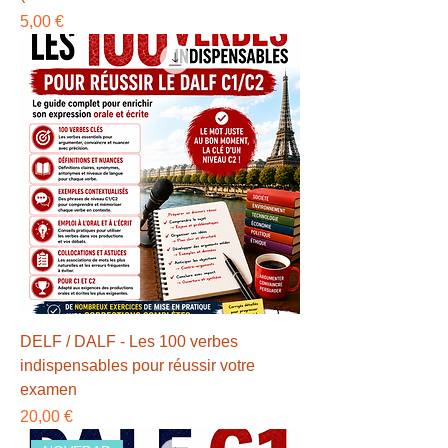
Precio
5,00 €
DELF / DALF - Les 100 verbes
indispensables pour réussir votre
examen
Precio
20,00 €