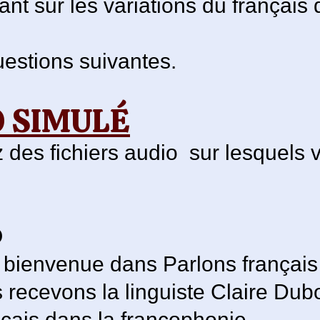
nt sur les variations du français
estions suivantes.
O SIMULÉ
 des fichiers audio sur lesquels 
O
t bienvenue dans Parlons français
 recevons la linguiste Claire Dub
nçais dans la francophonie.