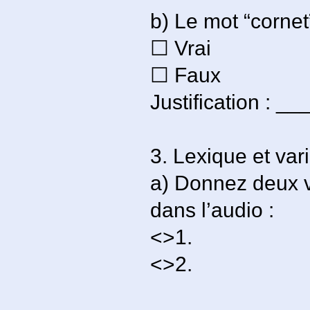
b) Le mot “cornet
☐ Vrai
☐ Faux
Justification :
3. Lexique et var
a) Donnez deux v
dans l’audio :
<>1.
<>2.