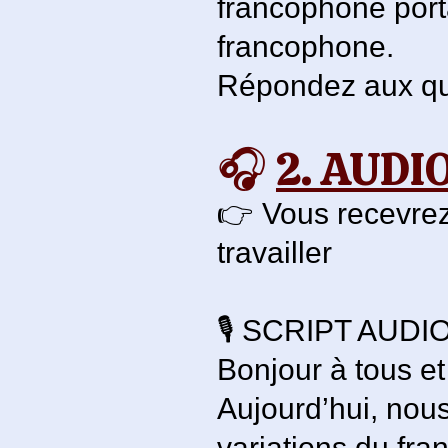
francophone porta
francophone.
Répondez aux qu
🎧
2. AUDI
👉 Vous recevrez
travailler
🎙️ SCRIPT AUDI
Bonjour à tous e
Aujourd’hui, nous
variations du fra