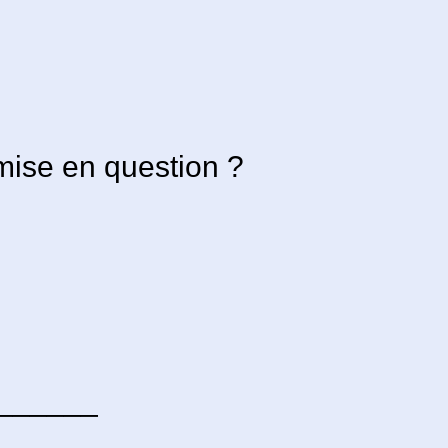
emise en question ?
_______