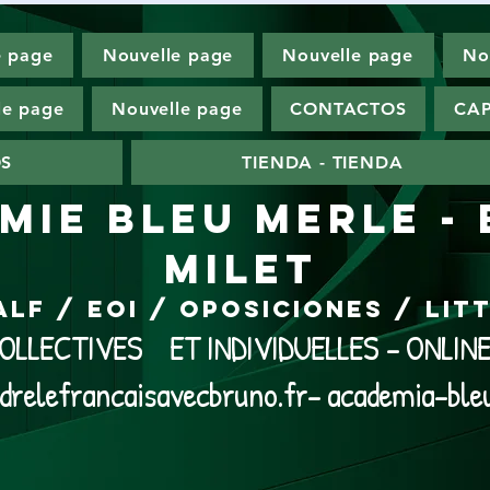
e page
Nouvelle page
Nouvelle page
No
le page
Nouvelle page
CONTACTOS
CAP
OS
TIENDA - TIENDA
MIE BLEU MERLE -
MILET
ALF / EOI / Oposiciones / Li
LLECTIVES ET INDIVIDUELLES - ONLI
drelefrancaisavecbruno.fr- academia-ble