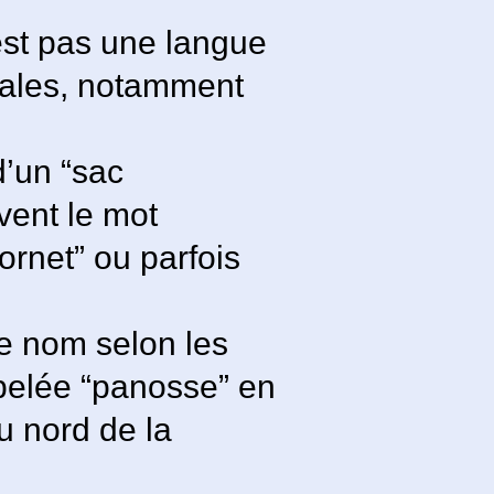
est pas une langue
nales, notamment
d’un “sac
uvent le mot
ornet” ou parfois
e nom selon les
ppelée “panosse” en
u nord de la