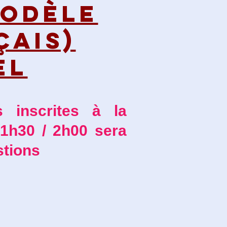
MODÈLE
ÇAIS)
EL
 inscrites à la
 1h30 / 2h00 sera
stions