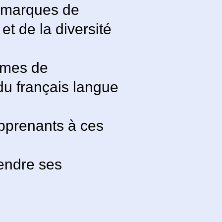
s marques de
et de la diversité
èmes de
u français langue
 apprenants à ces
rendre ses