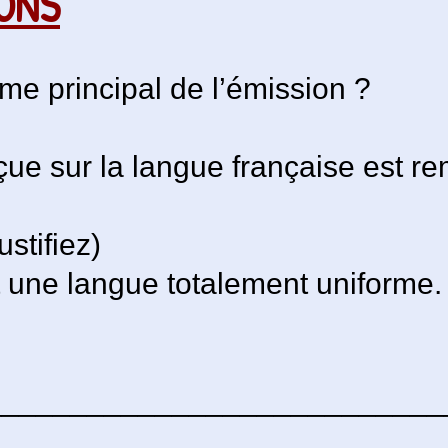
IONS
ème principal de l’émission ?
çue sur la langue française est r
ustifiez)
t une langue totalement uniforme.
 ____________________________