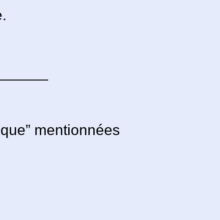
.
_______
tique” mentionnées