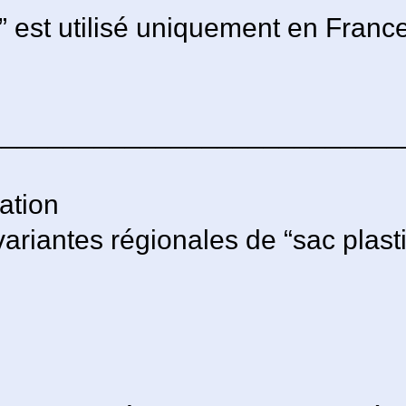
” est utilisé uniquement en France
 ____________________________
iation
ariantes régionales de “sac plas