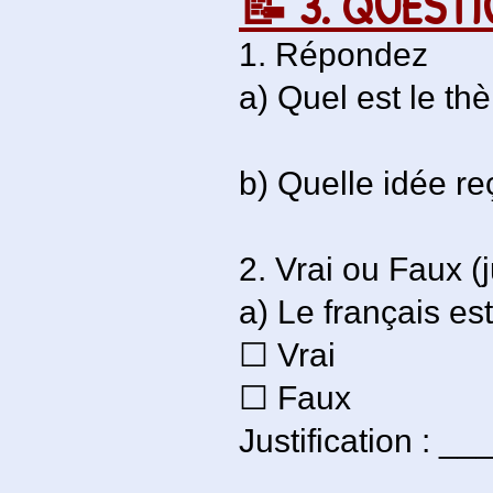
📝 3. QUEST
1. Répondez
a) Quel est le th
b) Quelle idée re
2. Vrai ou Faux (j
a) Le français es
☐ Vrai
☐ Faux
Justification :