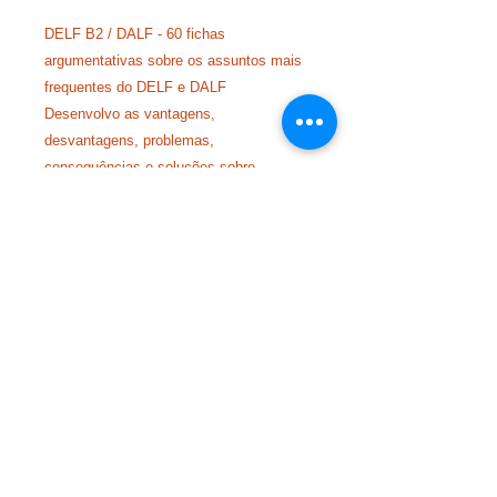
DELF B2 / DALF - 60 fichas
argumentativas sobre os assuntos mais
frequentes do DELF e DALF
Desenvolvo as vantagens,
desvantagens, problemas,
consequências e soluções sobre
diversos temas da atualidade.
© 2023 por ABC Programas Extra Escolares.
Leia
com
Wix.com