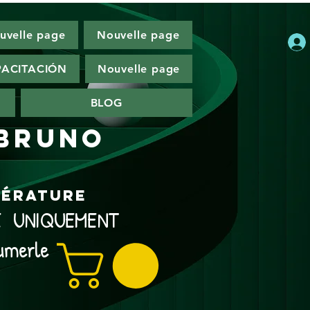
uvelle page
Nouvelle page
ACITACIÓN
Nouvelle page
BLOG
 Bruno
ttérature
NE UNIQUEMENT
umerle