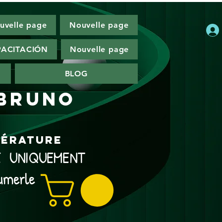
uvelle page
Nouvelle page
ACITACIÓN
Nouvelle page
BLOG
 Bruno
ttérature
NE UNIQUEMENT
umerle