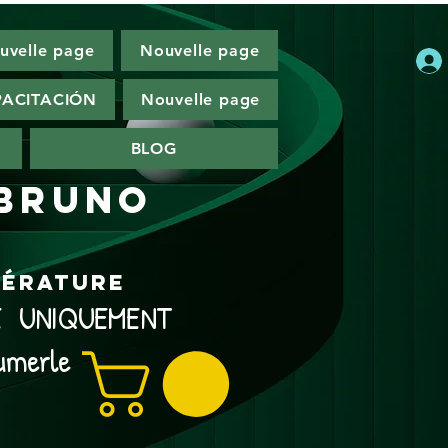
uvelle page
Nouvelle page
ACITACIÓN
Nouvelle page
BLOG
 Bruno
ttérature
NE UNIQUEMENT
umerle