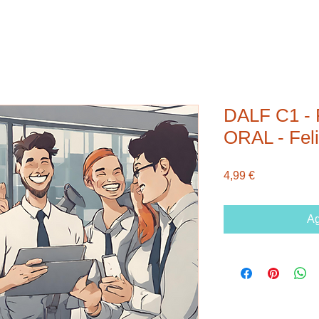
DALF C1 
ORAL - Feli
Precio
4,99 €
Ag