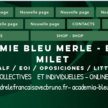
page
Nouvelle page
Nouvelle page
Nou
lle page
Nouvelle page
CONTACTS
ES
SHOP - SHOP
MIE BLEU MERLE -
MILET
ALF / EOI / Oposiciones / Li
LLECTIVES ET INDIVIDUELLES - ONLI
drelefrancaisavecbruno.fr- academia-ble