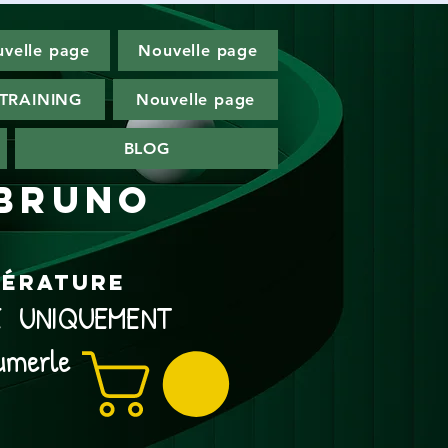
velle page
Nouvelle page
TRAINING
Nouvelle page
BLOG
 Bruno
ttérature
NE UNIQUEMENT
umerle