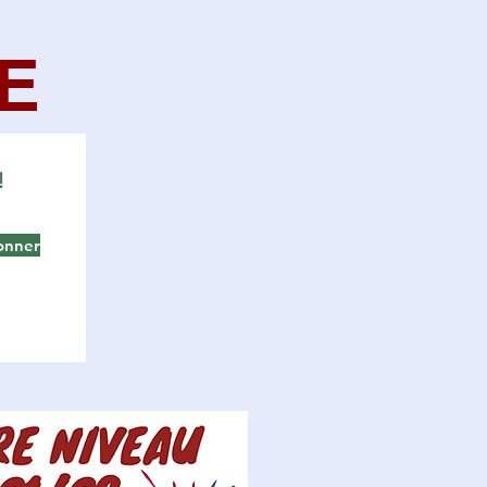
E
!
onner