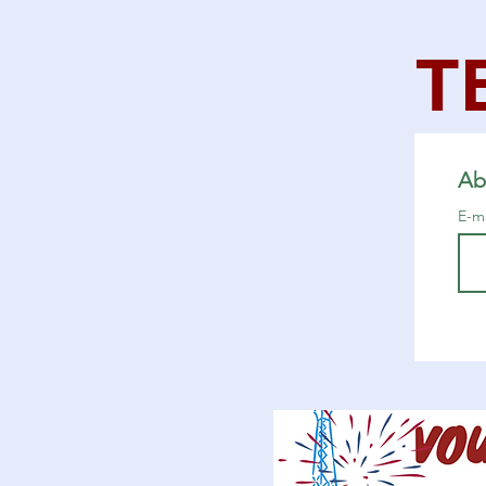
T
Ab
E-m