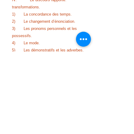
transformations
.
1) La concordance des temps
.
2) Le changement d’énonciation
.
3) Les pronoms personnels et les
possessifs
.
4) Le mode
.
5) Les démonstratifs et les adverbes
.
6) Les phrases interrogatives
.
V. Conclusion pour les enseignants
de FLE
.
VI. Références officielles
.
VII. Résumé à rédiger en 2h15
.