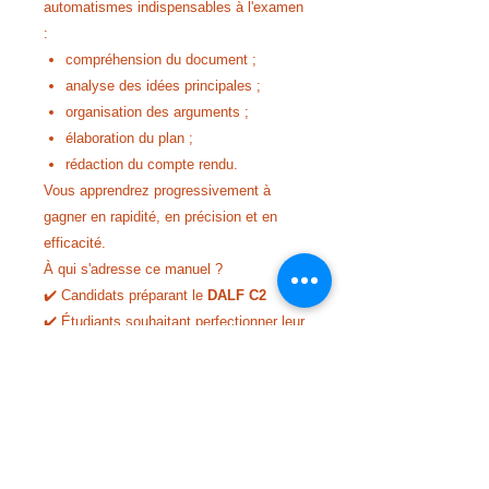
automatismes indispensables à l'examen
:
compréhension du document ;
analyse des idées principales ;
organisation des arguments ;
élaboration du plan ;
rédaction du compte rendu.
Vous apprendrez progressivement à
gagner en rapidité, en précision et en
efficacité.
À qui s'adresse ce manuel ?
✔️ Candidats préparant le
DALF C2
✔️ Étudiants souhaitant perfectionner leur
compréhension orale
✔️ Enseignants de FLE recherchant des
supports authentiques et directement
exploitables en classe
Les points forts
⭐ Documents authentiques récents