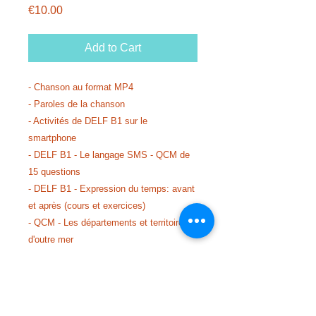
Price
€10.00
Add to Cart
- Chanson au format MP4
- Paroles de la chanson
- Activités de DELF B1 sur le
smartphone
- DELF B1 - Le langage SMS - QCM de
15 questions
- DELF B1 - Expression du temps: avant
et après (cours et exercices)
- QCM - Les départements et territoires
d'outre mer
- Le smartphone: avantages et
inconvénients (fiche argumentative)
- Soprano et Chanson MOn précieux:
QCM de compréhension et de culture