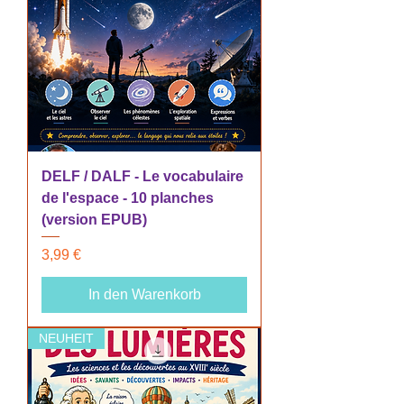
DELF / DALF - Le vocabulaire
de l'espace - 10 planches
(version EPUB)
Preis
3,99 €
In den Warenkorb
NEUHEIT