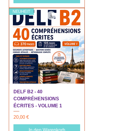
NEUHEIT
DELF B2 - 40
COMPRÉHENSIONS
ÉCRITES - VOLUME 1
Preis
20,00 €
In den Warenkorb