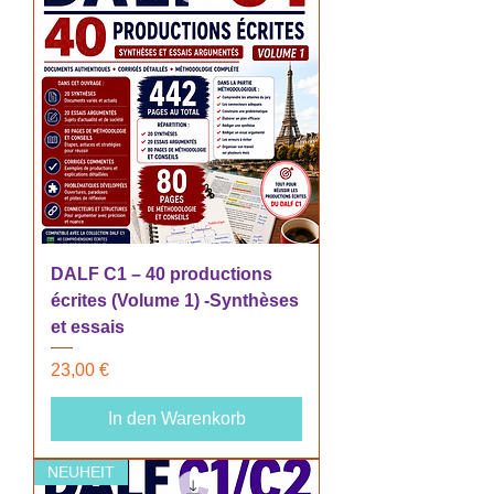
DALF C1 – 40 productions
écrites (Volume 1) -Synthèses
et essais
Preis
23,00 €
In den Warenkorb
NEUHEIT