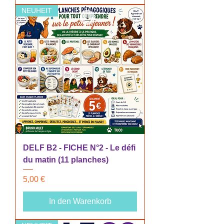
NEUHEIT
DELF B2 - FICHE N°2 - Le défi
du matin (11 planches)
Preis
5,00 €
In den Warenkorb