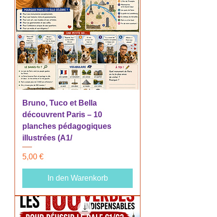
Bruno, Tuco et Bella
découvrent Paris – 10
planches pédagogiques
illustrées (A1/
Preis
5,00 €
In den Warenkorb