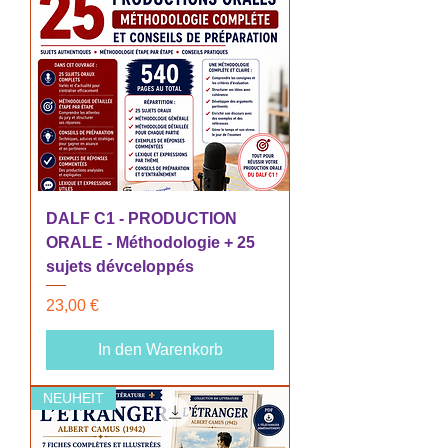
DALF C1 - PRODUCTION
ORALE - Méthodologie + 25
sujets dévceloppés
Preis
23,00 €
In den Warenkorb
NEUHEIT