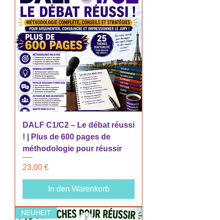
DALF C1/C2 – Le débat réussi
! | Plus de 600 pages de
méthodologie pour réussir
Preis
23,00 €
In den Warenkorb
NEUHEIT