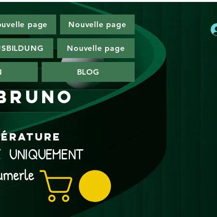
uvelle page
Nouvelle page
SBILDUNG
Nouvelle page
N
BLOG
 Bruno
ttérature
NE UNIQUEMENT
umerle