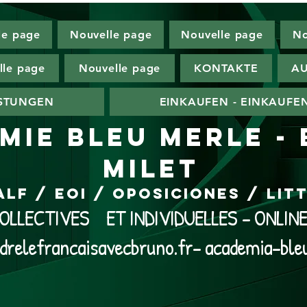
le page
Nouvelle page
Nouvelle page
No
lle page
Nouvelle page
KONTAKTE
AU
ISTUNGEN
EINKAUFEN - EINKAUFE
MIE BLEU MERLE -
MILET
ALF / EOI / Oposiciones / Li
LLECTIVES ET INDIVIDUELLES - ONLI
drelefrancaisavecbruno.fr- academia-ble