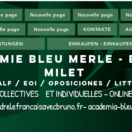
le page
Nouvelle page
Nouvelle page
No
lle page
Nouvelle page
KONTAKTE
AU
ISTUNGEN
EINKAUFEN - EINKAUFE
MIE BLEU MERLE -
MILET
ALF / EOI / Oposiciones / Li
LLECTIVES ET INDIVIDUELLES - ONLI
drelefrancaisavecbruno.fr- academia-ble