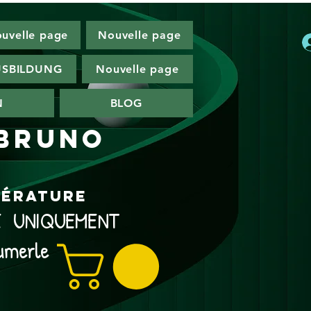
uvelle page
Nouvelle page
SBILDUNG
Nouvelle page
N
BLOG
 Bruno
ttérature
NE UNIQUEMENT
umerle