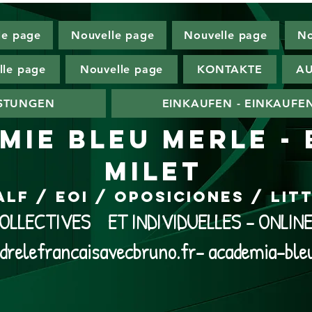
le page
Nouvelle page
Nouvelle page
No
lle page
Nouvelle page
KONTAKTE
AU
ISTUNGEN
EINKAUFEN - EINKAUFE
MIE BLEU MERLE -
MILET
ALF / EOI / Oposiciones / Li
LLECTIVES ET INDIVIDUELLES - ONLI
drelefrancaisavecbruno.fr- academia-ble