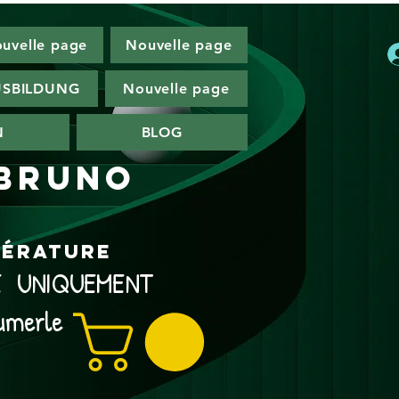
uvelle page
Nouvelle page
SBILDUNG
Nouvelle page
N
BLOG
 Bruno
ttérature
NE UNIQUEMENT
umerle