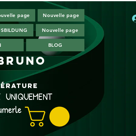
uvelle page
Nouvelle page
SBILDUNG
Nouvelle page
N
BLOG
 Bruno
ttérature
NE UNIQUEMENT
umerle