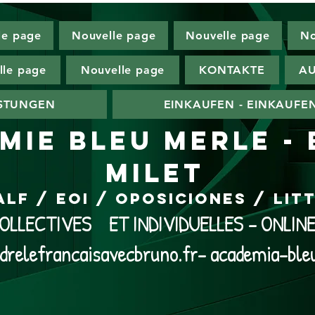
le page
Nouvelle page
Nouvelle page
No
lle page
Nouvelle page
KONTAKTE
AU
ISTUNGEN
EINKAUFEN - EINKAUFE
MIE BLEU MERLE -
MILET
ALF / EOI / Oposiciones / Li
LLECTIVES ET INDIVIDUELLES - ONLI
drelefrancaisavecbruno.fr- academia-ble