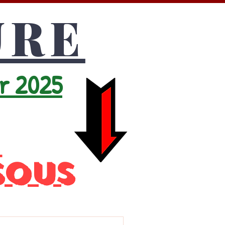
URE
er 2025
e
sous