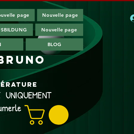
uvelle page
Nouvelle page
SBILDUNG
Nouvelle page
N
BLOG
 Bruno
ttérature
NE UNIQUEMENT
umerle