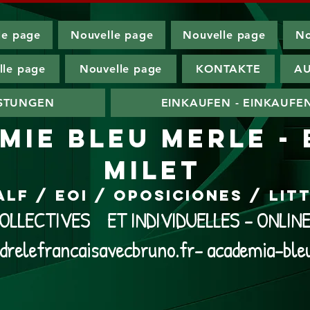
le page
Nouvelle page
Nouvelle page
No
lle page
Nouvelle page
KONTAKTE
AU
ISTUNGEN
EINKAUFEN - EINKAUFE
MIE BLEU MERLE -
MILET
ALF / EOI / Oposiciones / Li
LLECTIVES ET INDIVIDUELLES - ONLI
drelefrancaisavecbruno.fr- academia-ble