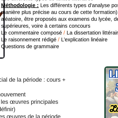
Méthodologie :
Les différents types d’analyse pos
manière plus précise au cours de cette formation)
aléatoire, être proposés aux examens du lycée, de
supérieures, voire à certains concours
Le commentaire composé
/
La dissertation littérai
Le raisonnement rédigé
/
L’explication linéaire
Questions de grammaire
ial de la période : cours +
 mouvement
 les œuvres principales
finir)
 des œuvres de la période