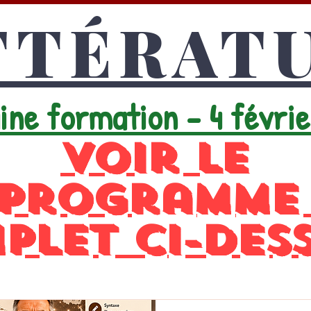
TTÉRAT
ine formation - 4 févri
Voir le
programm
plet ci-des