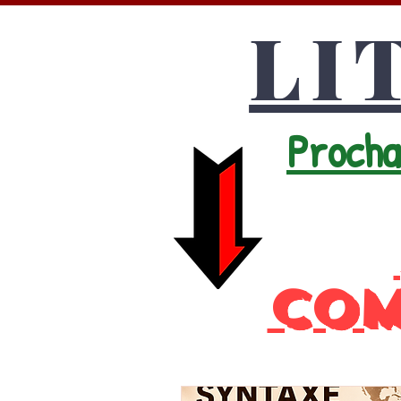
LI
Procha
com