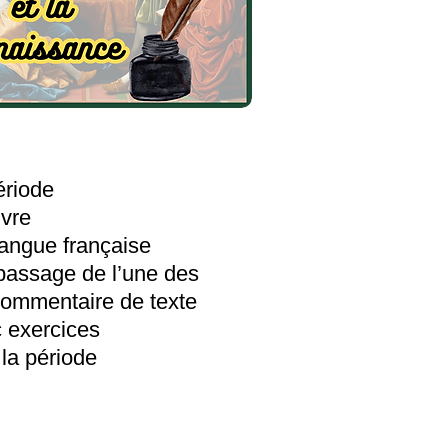
ériode
uvre
 langue française
n passage de l’une des
commentaire de texte
c exercices
 la période