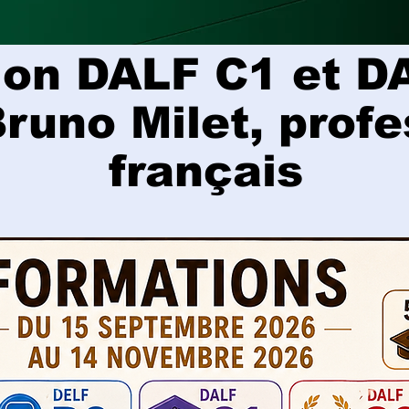
ion DALF C1 et D
Bruno Milet, prof
français