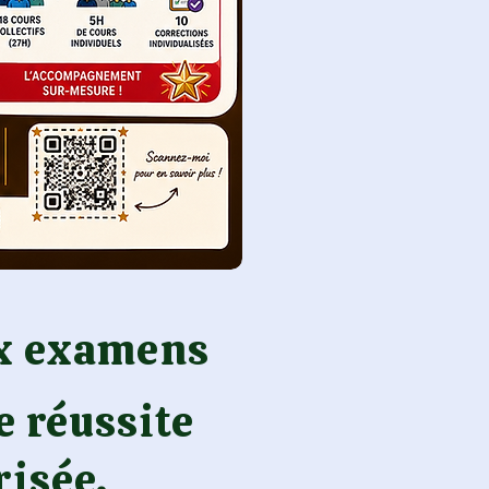
ux examens
e réussite
risée.