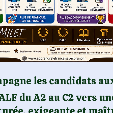
mpagne les candidats a
ALF du A2 au C2 vers un
turée, exigeante et maît