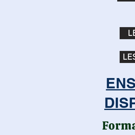
L
LE
ENS
DIS
Forma