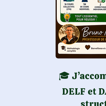
🎓 J’acco
DELF et D
struc