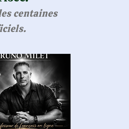
es centaines
ciels.