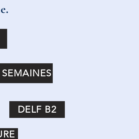
e.
9 SEMAINES
DELF B2
URE